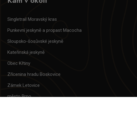
Kam v okolí
Singletrail Moravský kras
Punkevní jeskyně a propast Macocha
Sloupsko-šosůvské jeskyně
Kateřinská jeskyně
Obec Křtiny
Zřícenina hradu Boskovice
Zámek Letovice
město Brno
areál Velká Dohoda
Úspory energie HOTEL KRAS
Projekt byl realizován za spoluúčasti EU, prostřednictvím