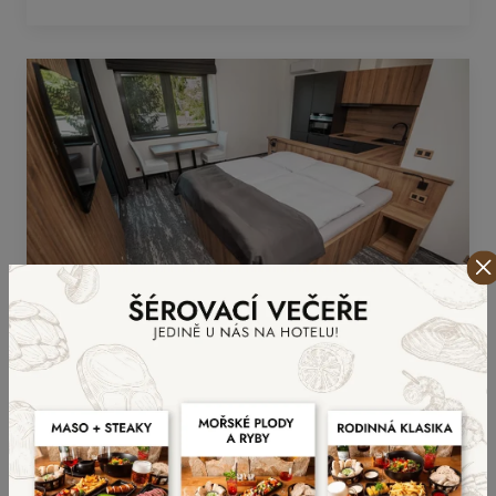
od 5 900 Kč/noc
Rezervovat
Apartmán se dvěma pokoji,
kuchyňskou linkou a
balkonem