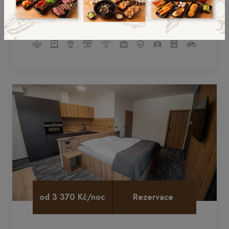
Apartmán se dvěma ložnicemi, děma
koupelnami, kuchyní a balkonem
od 3 370 Kč/noc
Rezervace