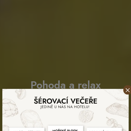
Pohoda a relax
uprostřed přírody
VYBERTE SI POKOJ