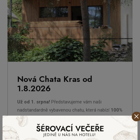
Nová Chata Kras od
1.8.2026
Už od 1. srpna!
Představujeme vám naši
nadstandardně vybavenou chatu, která nabízí
100%
soukromí
a nádhernou soukromou terasu.
DETAIL AKTUALITY