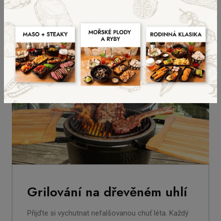
Grilování na dřevěném uhlí
Přijďte si vychutnat nefalšovanou chuť léta. Každý