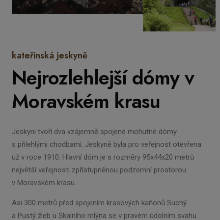
kateřinská jeskyně
Nejrozlehlejší dómy v
Moravském krasu
Jeskyni tvoří dva vzájemně spojené mohutné dómy
s přilehlými chodbami. Jeskyně byla pro veřejnost otevřena
už v roce 1910. Hlavní dóm je s rozměry 95x44x20 metrů
největší veřejnosti zpřístupněnou podzemní prostorou
v Moravském krasu.
Asi 300 metrů před spojením krasových kaňonů Suchý
a Pustý žleb u Skalního mlýna se v pravém údolním svahu