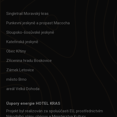
Singletrail Moravský kras
Punkevní jeskyně a propast Macocha
Sloupsko-šosůvské jeskyně
Kateřinská jeskyně
Obec Křtiny
Zřícenina hradu Boskovice
Zámek Letovice
město Brno
areál Velká Dohoda
Úspory energie HOTEL KRAS
Projekt byl realizován za spoluúčasti EU, prostřednictvím
Národního plánu obnovy a Ministerstva Kultury.