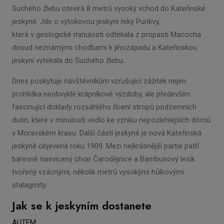
Suchého žlebu otevírá 8 metrů vysoký vchod do Kateřinské
jeskyně. Jde o výtokovou jeskyni řeky Punkvy,
která v geologické minulosti odtékala z propasti Macocha
dosud neznámými chodbami k jihozápadu a Kateřinskou
jeskyní vytékala do Suchého žlebu.
Dnes poskytuje návštěvníkům vzrušující zážitek nejen
prohlídka neobvyklé krápníkové výzdoby, ale především
fascinující doklady rozsáhlého řícení stropů podzemních
dutin, které v minulosti vedlo ke vzniku nejrozlehlejších dómů
v Moravském krasu. Další částí jeskyně je nová Kateřinská
jeskyně objevená roku 1909. Mezi nejkrásnější partie patří
barevně nasvícený útvar Čarodějnice a Bambusový lesík
tvořený vzácnými, několik metrů vysokými hůlkovými
stalagmity.
Jak se k jeskyním dostanete
AUTEM