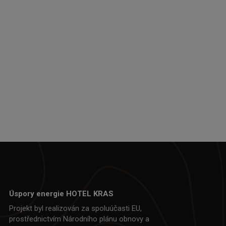
Úspory energie HOTEL KRAS
Projekt byl realizován za spoluúčasti EU,
prostřednictvím Národního plánu obnovy a