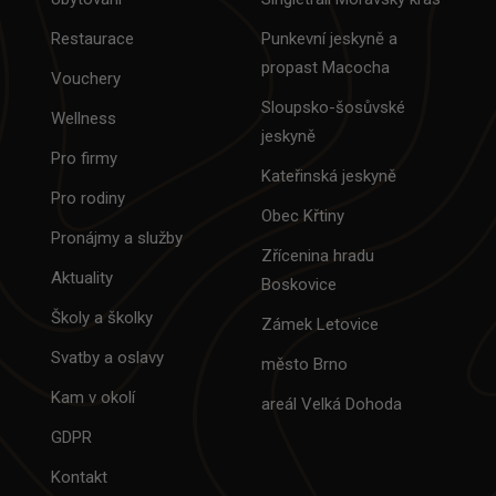
Restaurace
Punkevní jeskyně a
propast Macocha
Vouchery
Sloupsko-šosůvské
Wellness
jeskyně
Pro firmy
Kateřinská jeskyně
Pro rodiny
Obec Křtiny
Pronájmy a služby
Zřícenina hradu
Aktuality
Boskovice
Školy a školky
Zámek Letovice
Svatby a oslavy
město Brno
Kam v okolí
areál Velká Dohoda
GDPR
Kontakt