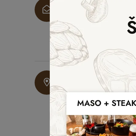
Kontakt
recepce a restaurace
jedovnice@hotel-kras.cz
+420 601 339 636
ředitel hotelu – Michal Kutílek
+420 777 090 001
Sídlo společnosti
Hotel KRAS s.r.o.
Durďákova 360/51
613 00 Brno - Černá Pole
Česká republika
IČO 05779855
DIČ CZ05779855