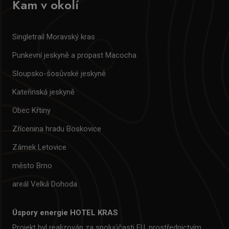
Kam v okolí
Singletrail Moravský kras
Punkevní jeskyně a propast Macocha
Sloupsko-šosůvské jeskyně
Kateřinská jeskyně
Obec Křtiny
Zřícenina hradu Boskovice
Zámek Letovice
město Brno
areál Velká Dohoda
Úspory energie HOTEL KRAS
Projekt byl realizován za spoluúčasti EU, prostřednictvím