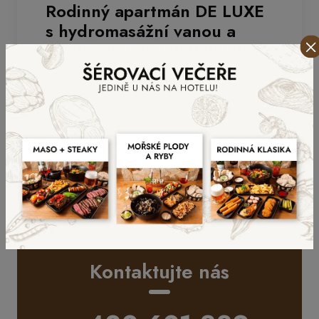
Rodinný apartmán DE LUXE
s hydromasážní vanou a
oknem do nebe
Nový luxusní dvoupokojový apartmán s terasou,
hydromasážní vanou a oknem do nebe
Kontaktujte nás