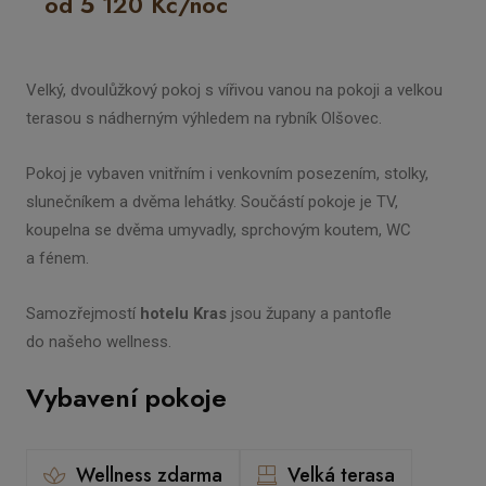
od 5 120 Kč/noc
Velký, dvoulůžkový pokoj s vířivou vanou na pokoji a velkou
terasou s nádherným výhledem na rybník Olšovec.
Pokoj je vybaven vnitřním i venkovním posezením, stolky,
slunečníkem a dvěma lehátky. Součástí pokoje je TV,
koupelna se dvěma umyvadly, sprchovým koutem, WC
a fénem.
Samozřejmostí
hotelu Kras
jsou župany a pantofle
do našeho wellness.
Vybavení pokoje
Wellness zdarma
Velká terasa