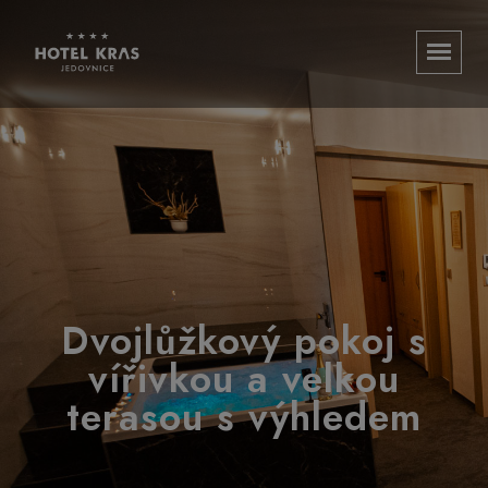
Dvojlůžkový pokoj s
vířivkou a velkou
terasou s výhledem