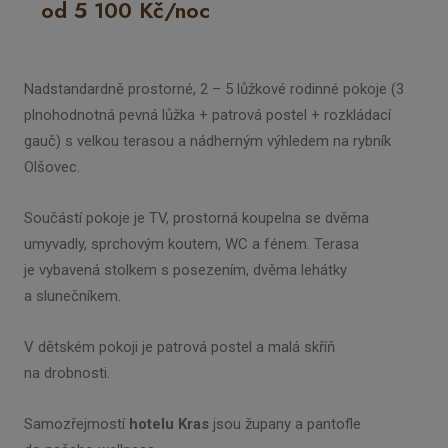
od 5 100 Kč/noc
Nadstandardně prostorné, 2 – 5 lůžkové rodinné pokoje (3
plnohodnotná pevná lůžka + patrová postel + rozkládací
gauč) s velkou terasou a nádherným výhledem na rybník
Olšovec.
Součástí pokoje je TV, prostorná koupelna se dvěma
umyvadly, sprchovým koutem, WC a fénem. Terasa
je vybavená stolkem s posezením, dvěma lehátky
a slunečníkem.
V dětském pokoji je patrová postel a malá skříň
na drobnosti.
Samozřejmostí
hotelu Kras
jsou župany a pantofle