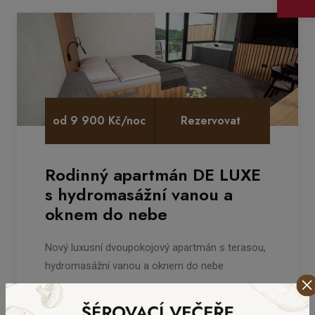
od 9 900 Kč/noc
Rezervovat
Rodinný apartmán DE LUXE
s hydromasážní vanou a
oknem do nebe
Nový luxusní dvoupokojový apartmán s terasou,
hydromasážní vanou a oknem do nebe